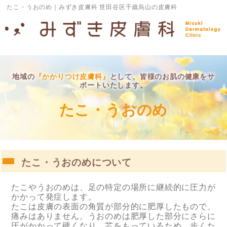
たこ・うおのめ｜みずき皮膚科 世田谷区千歳烏山の皮膚科
地域の
『かかりつけ皮膚科』
として、皆様のお肌の健康をサ
ポートいたします。
たこ・うおのめ
たこ・うおのめについて
たこやうおのめは、足の特定の場所に継続的に圧力が
かかって発症します。
たこは皮膚の表面の角質が部分的に肥厚したもので、
痛みはありません。うおのめは肥厚した部分にさらに
圧がかかって硬くなり、芯をもっているため、歩くた