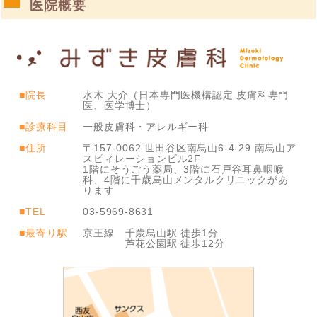
医院概要
■院長
水木 大介（日本専門医機構認定 皮膚科専門
医、医学博士）
■診療科目
一般皮膚科・アレルギー科
■住所
〒157-0062 世田谷区南烏山6-4-29 南烏山ア
スピィレーションビル2F
1階にそうごう薬局、3階に石戸谷耳鼻咽喉
科、4階に千歳烏山メンタルクリニックがあ
ります
■TEL
03-5969-8631
■最寄り駅
京王線 千歳烏山駅 徒歩1分
芦花公園駅 徒歩12分