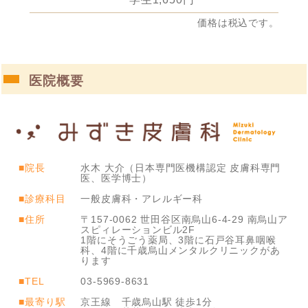
価格は税込です。
医院概要
■院長
水木 大介（日本専門医機構認定 皮膚科専門
医、医学博士）
■診療科目
一般皮膚科・アレルギー科
■住所
〒157-0062 世田谷区南烏山6-4-29 南烏山ア
スピィレーションビル2F
1階にそうごう薬局、3階に石戸谷耳鼻咽喉
科、4階に千歳烏山メンタルクリニックがあ
ります
■TEL
03-5969-8631
■最寄り駅
京王線 千歳烏山駅 徒歩1分