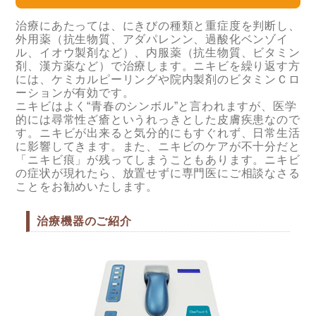
治療にあたっては、にきびの種類と重症度を判断し、
外用薬（抗生物質、アダパレンン、過酸化ベンゾイ
ル、イオウ製剤など）、内服薬（抗生物質、ビタミン
剤、漢方薬など）で治療します。ニキビを繰り返す方
には、ケミカルピーリングや院内製剤のビタミンＣロ
ーションが有効です。
ニキビはよく“青春のシンボル”と言われますが、医学
的には尋常性ざ瘡というれっきとした皮膚疾患なので
す。ニキビが出来ると気分的にもすぐれず、日常生活
に影響してきます。また、ニキビのケアが不十分だと
「ニキビ痕」が残ってしまうこともあります。ニキビ
の症状が現れたら、放置せずに専門医にご相談なさる
ことをお勧めいたします。
治療機器のご紹介